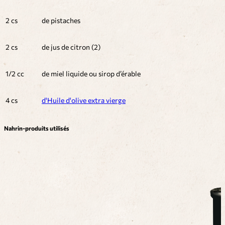
2 cs
de pistaches
2 cs
de jus de citron (2)
1/2 cc
de miel liquide ou sirop d’érable
4 cs
d'Huile d'olive extra vierge
Nahrin-produits utilisés