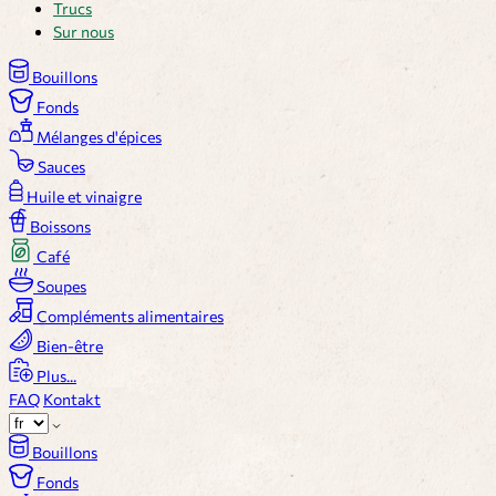
Trucs
Sur nous
Bouillons
Fonds
Mélanges d'épices
Sauces
Huile et vinaigre
Boissons
Café
Soupes
Compléments alimentaires
Bien-être
Plus...
FAQ
Kontakt
Bouillons
Fonds