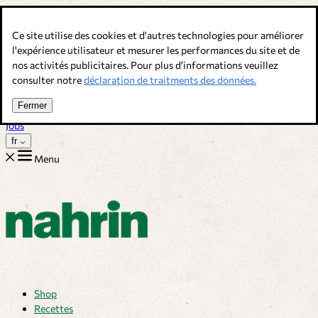
Allez au contenu
Ce site utilise des cookies et d'autres technologies pour améliorer
Bouillons, épices & compléments alimentaires. Qualité suisse.
l'expérience utilisateur et mesurer les performances du site et de
nos activités publicitaires. Pour plus d'informations veuillez
Service client
consulter notre
déclaration de traitments des données.
Recettes
Trucs
Fermer
Sur nous
Jobs
fr
Menu
Shop
Recettes