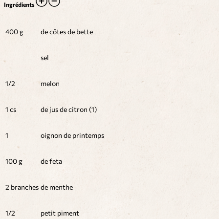
Ingrédients
400 g
de côtes de bette
sel
1/2
melon
1 cs
de jus de citron (1)
1
oignon de printemps
100 g
de feta
2 branches
de menthe
1/2
petit piment