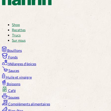
Shop
Recettes
Trucs
Sur nous
Bouillons
Fonds
Mélanges d'épices
Sauces
Huile et vinaigre
Boissons
Café
Soupes
Compléments alimentaires
Bien-être