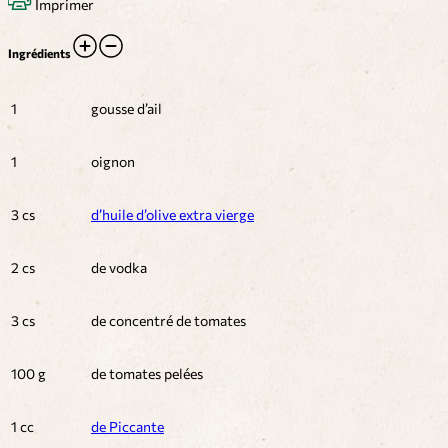
Imprimer
Ingrédients
1
gousse d’ail
1
oignon
3 cs
d’huile d’olive extra vierge
2 cs
de vodka
3 cs
de concentré de tomates
100 g
de tomates pelées
1 cc
de Piccante