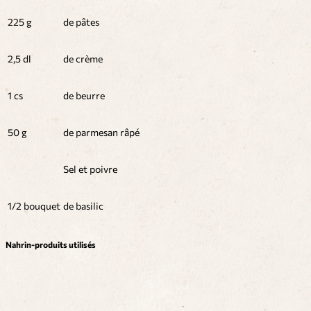
225 g
de pâtes
2,5 dl
de crème
1 cs
de beurre
50 g
de parmesan râpé
Sel et poivre
1/2 bouquet
de basilic
Nahrin-produits utilisés