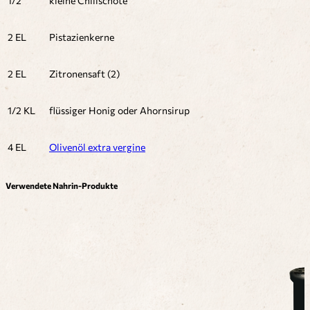
1/2
kleine Chilischote
2 EL
Pistazienkerne
2 EL
Zitronensaft (2)
1/2 KL
flüssiger Honig oder Ahornsirup
4 EL
Olivenöl extra vergine
Verwendete Nahrin-Produkte