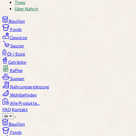
Tipps
Über Nahrin
Bouillon
Fonds
Gewürze
Saucen
Öl / Essig
Getränke
Kaffee
Suppen
Nahrungsergänzung
Wohlbefinden
Alle Produkte...
FAQ
Kontakt
Bouillon
Fonds