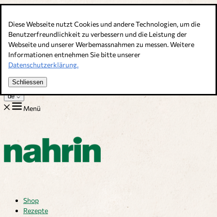
Direkt zum Inhalt
Diese Webseite nutzt Cookies und andere Technologien, um die
Bouillons, Gewürze & Nahrungsergänzung. Schweizer Qualität
Benutzerfreundlichkeit zu verbessern und die Leistung der
Webseite und unserer Werbemassnahmen zu messen. Weitere
Kundenservice
Informationen entnehmen Sie bitte unserer
Rezepte
Datenschutzerklärung.
Tipps
Über uns
Schliessen
Jobs
de
Menü
Shop
Rezepte