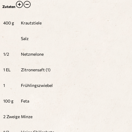
Zutaten
400 g
Krautstiele
Salz
1/2
Netzmelone
1 EL
Zitronensaft (1)
1
Frühlingszwiebel
100 g
Feta
2 Zweige
Minze