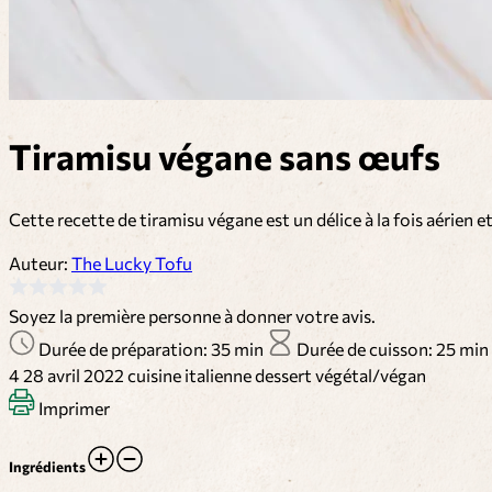
Tiramisu végane sans œufs
Cette recette de tiramisu végane est un délice à la fois aérie
Auteur:
The Lucky Tofu
Soyez la première personne à donner votre avis.
Durée de préparation: 35 min
Durée de cuisson: 25 min
4
28 avril 2022
cuisine italienne
dessert
végétal/végan
Imprimer
Ingrédients