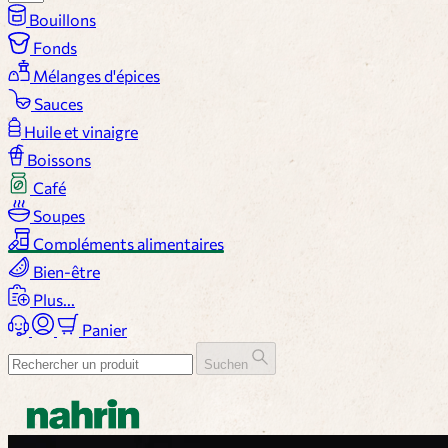
Bouillons
Fonds
Mélanges d'épices
Sauces
Huile et vinaigre
Boissons
Café
Soupes
Compléments alimentaires
Bien-être
Plus...
Panier
Suchen