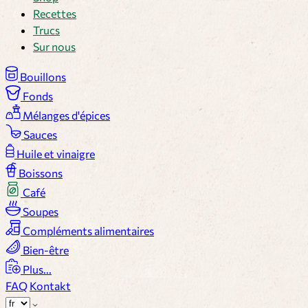
Recettes
Trucs
Sur nous
Bouillons
Fonds
Mélanges d'épices
Sauces
Huile et vinaigre
Boissons
Café
Soupes
Compléments alimentaires
Bien-être
Plus...
FAQ
Kontakt