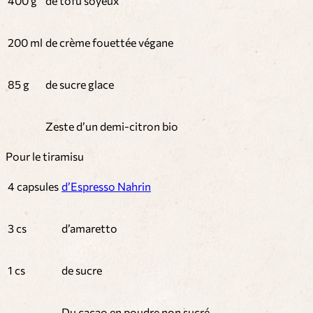
400 g
de tofu soyeux
200 ml
de crème fouettée végane
85 g
de sucre glace
Zeste d’un demi-citron bio
Pour le tiramisu
4 capsules
d’Espresso Nahrin
3 cs
d’amaretto
1 cs
de sucre
Du cacao en poudre non sucré