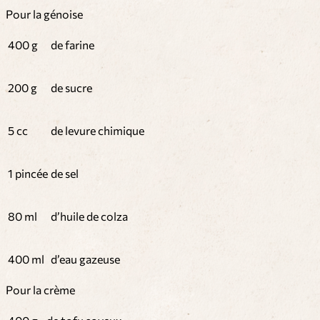
Pour la génoise
400 g
de farine
200 g
de sucre
5 cc
de levure chimique
1 pincée
de sel
80 ml
d’huile de colza
400 ml
d’eau gazeuse
Pour la crème