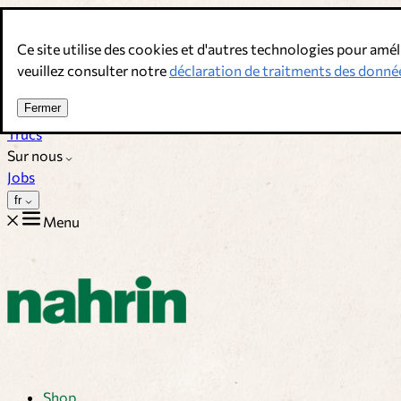
Allez au contenu
Ce site utilise des cookies et d'autres technologies pour amél
Bouillons, épices & compléments alimentaires. Qualité suisse.
veuillez consulter notre
déclaration de traitments des donné
Service client
Fermer
Recettes
Trucs
Sur nous
Jobs
fr
Menu
Shop