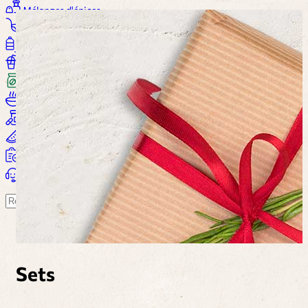
Mélanges d'épices
Sauces
Huile et vinaigre
Boissons
Café
Soupes
Compléments alimentaires
Bien-être
Plus...
Panier
Suchen
Sets