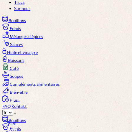
Trucs
Sur nous
Bouillons
Fonds
Mélanges d'épices
Sauces
Huile et vinaigre
Boissons
Café
Soupes
Compléments alimentaires
Bien-être
Plus...
FAQ
Kontakt
Bouillons
Shop
Fonds
〉
Sets