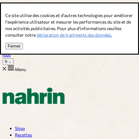
Allez au contenu
Ce site utilise des cookies et d'autres technologies pour améliorer
Bouillons, épices & compléments alimentaires. Qualité suisse.
l'expérience utilisateur et mesurer les performances du site et de
nos activités publicitaires. Pour plus d'informations veuillez
Service client
consulter notre
déclaration de traitments des données.
Recettes
Trucs
Fermer
Sur nous
Jobs
fr
Menu
Shop
Recettes