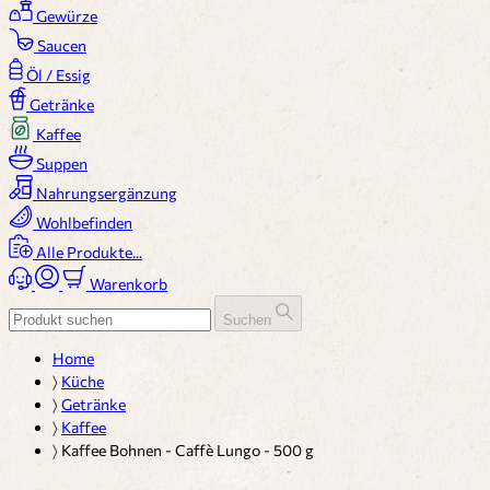
Gewürze
Saucen
Öl / Essig
Getränke
Kaffee
Suppen
Nahrungsergänzung
Wohlbefinden
Alle Produkte...
Warenkorb
Suchen
Home
〉
Küche
〉
Getränke
〉
Kaffee
〉
Kaffee Bohnen - Caffè Lungo - 500 g