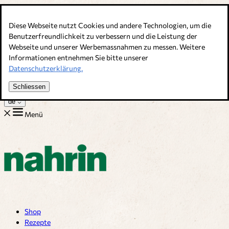
Direkt zum Inhalt
Diese Webseite nutzt Cookies und andere Technologien, um die
Bouillons, Gewürze & Nahrungsergänzung. Schweizer Qualität
Benutzerfreundlichkeit zu verbessern und die Leistung der
Webseite und unserer Werbemassnahmen zu messen. Weitere
Kundenservice
Informationen entnehmen Sie bitte unserer
Rezepte
Datenschutzerklärung.
Tipps
Über uns
Schliessen
Jobs
de
Menü
Shop
Rezepte