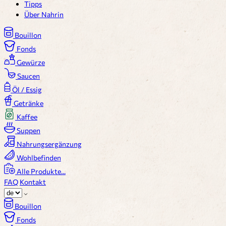
Tipps
Über Nahrin
Bouillon
Fonds
Gewürze
Saucen
Öl / Essig
Getränke
Kaffee
Suppen
Nahrungsergänzung
Wohlbefinden
Alle Produkte...
FAQ
Kontakt
Bouillon
Fonds