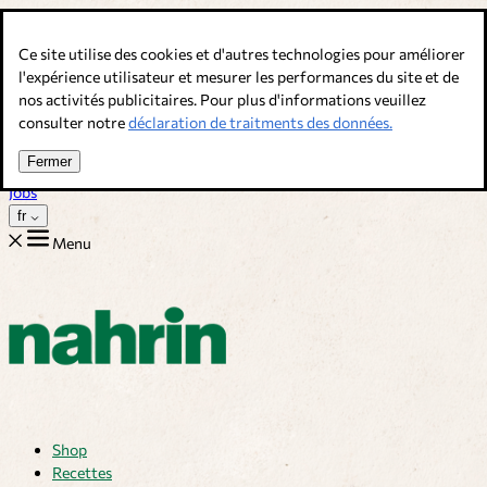
Allez au contenu
Ce site utilise des cookies et d'autres technologies pour améliorer
Bouillons, épices & compléments alimentaires. Qualité suisse.
l'expérience utilisateur et mesurer les performances du site et de
nos activités publicitaires. Pour plus d'informations veuillez
Service client
consulter notre
déclaration de traitments des données.
Recettes
Trucs
Fermer
Sur nous
Jobs
fr
Menu
Shop
Recettes