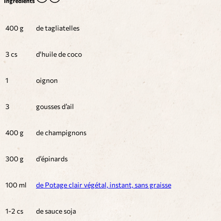
Ingrédients
400 g
de tagliatelles
3 cs
d'huile de coco
1
oignon
3
gousses d’ail
400 g
de champignons
300 g
d’épinards
100 ml
de Potage clair végétal, instant, sans graisse
1-2 cs
de sauce soja