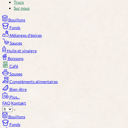
Trucs
Sur nous
Bouillons
Fonds
Mélanges d'épices
Sauces
Huile et vinaigre
Boissons
Café
Soupes
Compléments alimentaires
Bien-être
Plus...
FAQ
Kontakt
Bouillons
Fonds