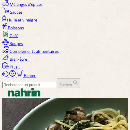
Mélanges d'épices
Sauces
Huile et vinaigre
Boissons
Café
Soupes
Compléments alimentaires
Bien-être
Plus...
Panier
Suchen