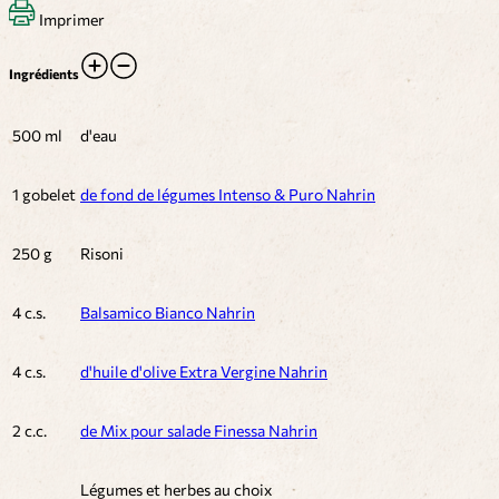
Imprimer
Ingrédients
500 ml
d'eau
1 gobelet
de fond de légumes Intenso & Puro Nahrin
250 g
Risoni
4 c.s.
Balsamico Bianco Nahrin
4 c.s.
d'huile d'olive Extra Vergine Nahrin
2 c.c.
de Mix pour salade Finessa Nahrin
Légumes et herbes au choix