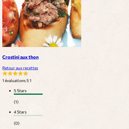
Crostini aux thon
Retour aux recettes
1 évaluations
5
1
5 Stars
(1)
4 Stars
(0)