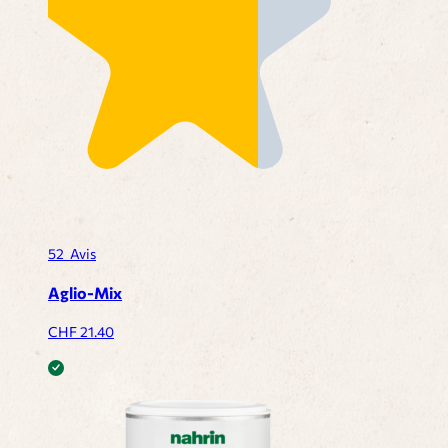
52
Avis
Aglio-Mix
CHF
21.40