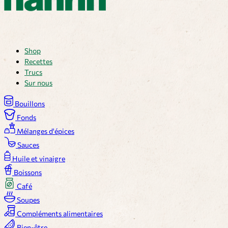
Shop
Recettes
Trucs
Sur nous
Bouillons
Fonds
Mélanges d'épices
Sauces
Huile et vinaigre
Boissons
Café
Soupes
Compléments alimentaires
Bien-être