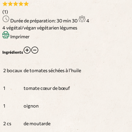
(1)
Durée de préparation: 30 min
30
4
4
végétal/végan
végétarien
légumes
Imprimer
Ingrédients
2 bocaux
de tomates séchées à l’huile
1
tomate cœur de bœuf
1
oignon
2 cs
de moutarde