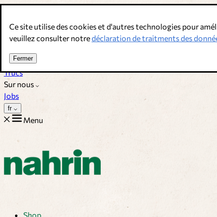
Allez au contenu
Ce site utilise des cookies et d'autres technologies pour amél
Bouillons, épices & compléments alimentaires. Qualité suisse.
veuillez consulter notre
déclaration de traitments des donné
Service client
Fermer
Recettes
Trucs
Sur nous
Jobs
fr
Menu
Shop