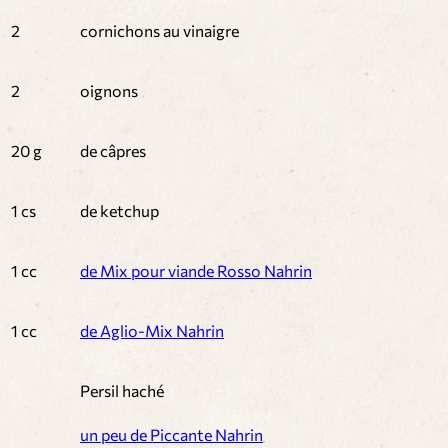
2
cornichons au vinaigre
2
oignons
20 g
de câpres
1 cs
de ketchup
1 cc
de Mix pour viande Rosso Nahrin
1 cc
de Aglio-Mix Nahrin
Persil haché
un peu de Piccante Nahrin