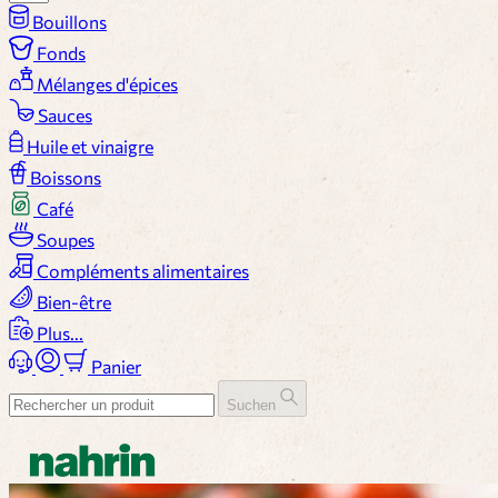
Bouillons
Fonds
Mélanges d'épices
Sauces
Huile et vinaigre
Boissons
Café
Soupes
Compléments alimentaires
Bien-être
Plus...
Panier
Suchen