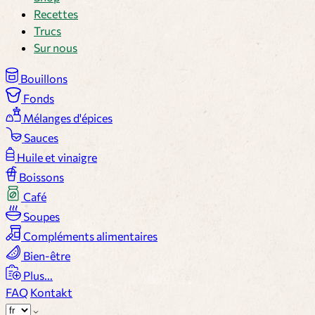
Recettes
Trucs
Sur nous
Bouillons
Fonds
Mélanges d'épices
Sauces
Huile et vinaigre
Boissons
Café
Soupes
Compléments alimentaires
Bien-être
Plus...
FAQ
Kontakt