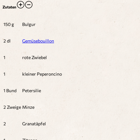
Zutaten
150 g
Bulgur
2 dl
Gemüsebouillon
1
rote Zwiebel
1
kleiner Peperoncino
1 Bund
Petersilie
2 Zweige
Minze
2
Granatäpfel