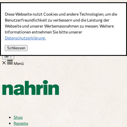
Direkt zum Inhalt
Diese Webseite nutzt Cookies und andere Technologien, um die
Bouillons, Gewürze & Nahrungsergänzung. Schweizer Qualität
Benutzerfreundlichkeit zu verbessern und die Leistung der
Webseite und unserer Werbemassnahmen zu messen. Weitere
Kundenservice
Informationen entnehmen Sie bitte unserer
Rezepte
Datenschutzerklärung.
Tipps
Über uns
Schliessen
Jobs
de
Menü
Shop
Rezepte