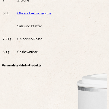
1
Zitrone
5 EL
Olivenöl extra vergine
Salz und Pfeffer
250 g
Chicorino Rosso
50 g
Cashewnüsse
Verwendete Nahrin-Produkte