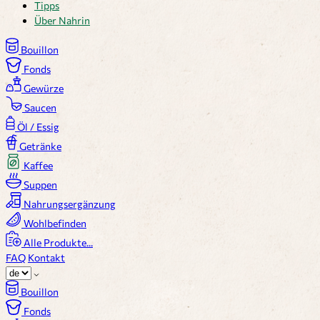
Tipps
Über Nahrin
Bouillon
Fonds
Gewürze
Saucen
Öl / Essig
Getränke
Kaffee
Suppen
Nahrungsergänzung
Wohlbefinden
Alle Produkte...
FAQ
Kontakt
Bouillon
Fonds