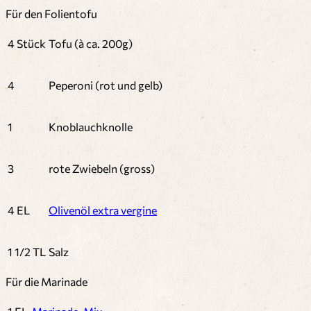
Für den Folientofu
4 Stück
Tofu (à ca. 200g)
4
Peperoni (rot und gelb)
1
Knoblauchknolle
3
rote Zwiebeln (gross)
4 EL
Olivenöl extra vergine
1 1/2 TL
Salz
Für die Marinade