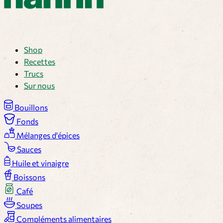
Shop
Recettes
Trucs
Sur nous
Bouillons
Fonds
Mélanges d'épices
Sauces
Huile et vinaigre
Boissons
Café
Soupes
Compléments alimentaires