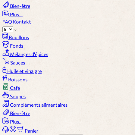
Bien-être
Plus...
FAQ
Kontakt
Bouillons
Fonds
Mélanges d'épices
Sauces
Huile et vinaigre
Boissons
Café
Soupes
Compléments alimentaires
Bien-être
Plus...
Panier