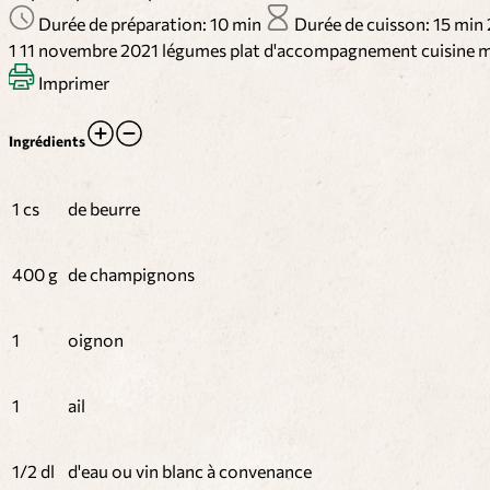
Durée de préparation: 10 min
Durée de cuisson: 15 min
1
11 novembre 2021
légumes
plat d'accompagnement
cuisine 
Imprimer
Ingrédients
1 cs
de beurre
400 g
de champignons
1
oignon
1
ail
1/2 dl
d'eau ou vin blanc à convenance