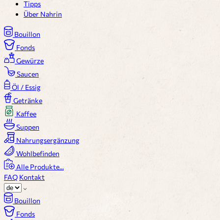
Tipps
Über Nahrin
Bouillon
Fonds
Gewürze
Saucen
Öl / Essig
Getränke
Kaffee
Suppen
Nahrungsergänzung
Wohlbefinden
Alle Produkte...
FAQ
Kontakt
Bouillon
Fonds