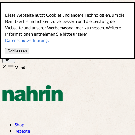
Direkt zum Inhalt
Diese Webseite nutzt Cookies und andere Technologien, um die
Bouillons, Gewürze & Nahrungsergänzung. Schweizer Qualität
Benutzerfreundlichkeit zu verbessern und die Leistung der
Webseite und unserer Werbemassnahmen zu messen. Weitere
Kundenservice
Informationen entnehmen Sie bitte unserer
Rezepte
Datenschutzerklärung.
Tipps
Über uns
Schliessen
Jobs
de
Menü
Shop
Rezepte