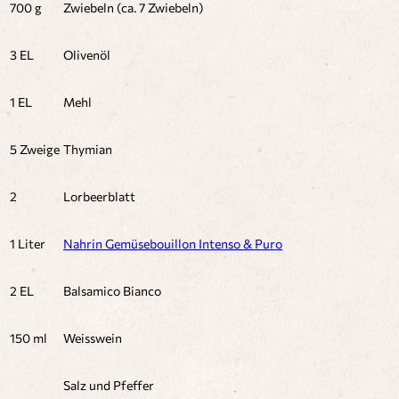
700 g
Zwiebeln (ca. 7 Zwiebeln)
3 EL
Olivenöl
1 EL
Mehl
5 Zweige
Thymian
2
Lorbeerblatt
1 Liter
Nahrin Gemüsebouillon Intenso & Puro
2 EL
Balsamico Bianco
150 ml
Weisswein
Salz und Pfeffer