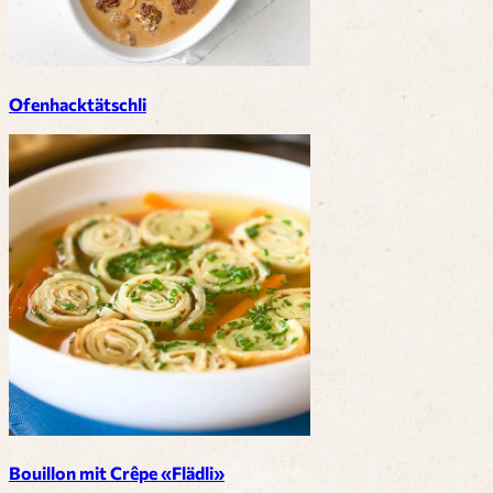
Ofenhacktätschli
Bouillon mit Crêpe «Flädli»