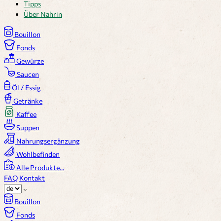
Tipps
Über Nahrin
Bouillon
Fonds
Gewürze
Saucen
Öl / Essig
Getränke
Kaffee
Suppen
Nahrungsergänzung
Wohlbefinden
Alle Produkte...
FAQ
Kontakt
Bouillon
Fonds