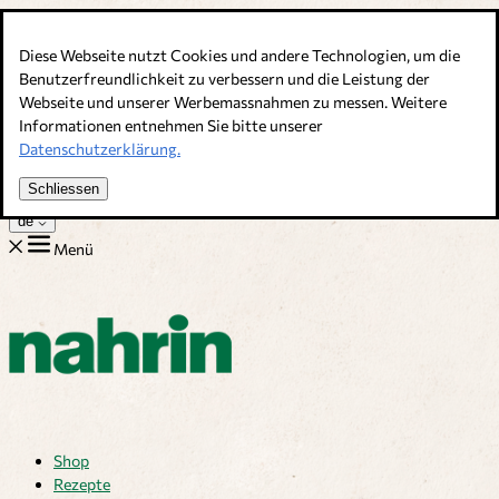
Direkt zum Inhalt
Diese Webseite nutzt Cookies und andere Technologien, um die
Bouillons, Gewürze & Nahrungsergänzung. Schweizer Qualität
Benutzerfreundlichkeit zu verbessern und die Leistung der
Webseite und unserer Werbemassnahmen zu messen. Weitere
Kundenservice
Informationen entnehmen Sie bitte unserer
Rezepte
Datenschutzerklärung.
Tipps
Über uns
Schliessen
Jobs
de
Menü
Shop
Rezepte