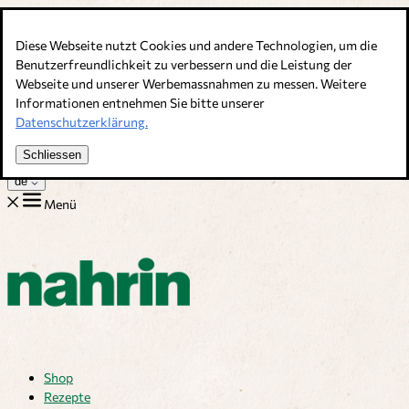
Direkt zum Inhalt
Diese Webseite nutzt Cookies und andere Technologien, um die
Bouillons, Gewürze & Nahrungsergänzung. Schweizer Qualität
Benutzerfreundlichkeit zu verbessern und die Leistung der
Webseite und unserer Werbemassnahmen zu messen. Weitere
Kundenservice
Informationen entnehmen Sie bitte unserer
Rezepte
Datenschutzerklärung.
Tipps
Über uns
Schliessen
Jobs
de
Menü
Shop
Rezepte