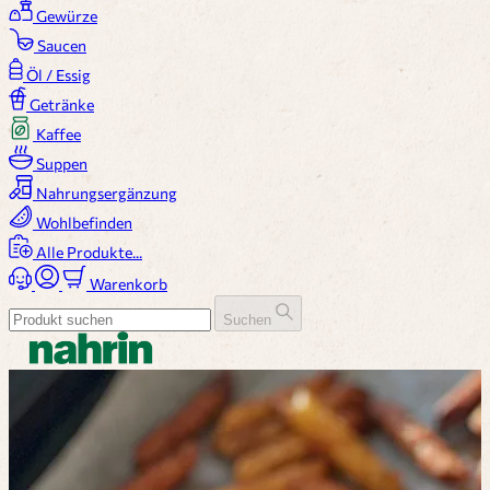
Gewürze
Saucen
Öl / Essig
Getränke
Kaffee
Suppen
Nahrungsergänzung
Wohlbefinden
Alle Produkte...
Warenkorb
Suchen