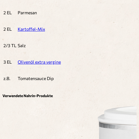
2 EL
Parmesan
2 EL
Kartoffel-Mix
2/3 TL
Salz
3 EL
Olivenöl extra vergine
z.B.
Tomatensauce Dip
Verwendete Nahrin-Produkte