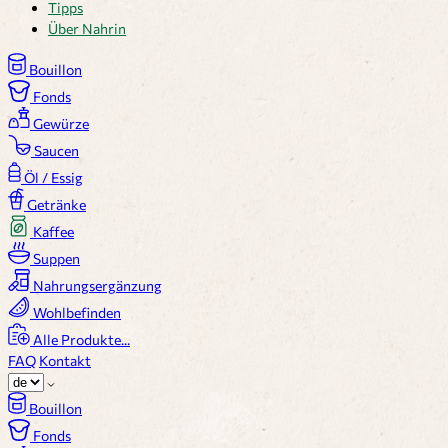
Tipps
Über Nahrin
Bouillon
Fonds
Gewürze
Saucen
Öl / Essig
Getränke
Kaffee
Suppen
Nahrungsergänzung
Wohlbefinden
Alle Produkte...
FAQ
Kontakt
Bouillon
Fonds