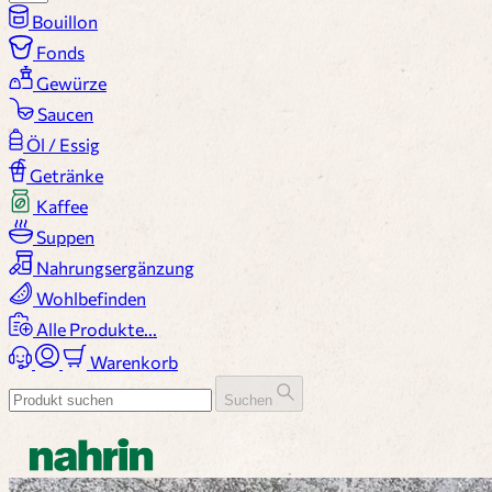
Bouillon
Fonds
Gewürze
Saucen
Öl / Essig
Getränke
Kaffee
Suppen
Nahrungsergänzung
Wohlbefinden
Alle Produkte...
Warenkorb
Suchen