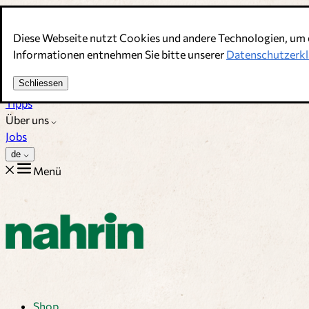
Direkt zum Inhalt
Diese Webseite nutzt Cookies und andere Technologien, um 
Bouillons, Gewürze & Nahrungsergänzung. Schweizer Qualitä
Informationen entnehmen Sie bitte unserer
Datenschutzerkl
Kundenservice
Schliessen
Rezepte
Tipps
Über uns
Jobs
de
Menü
Shop