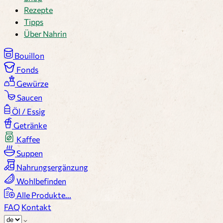
Rezepte
Tipps
Über Nahrin
Bouillon
Fonds
Gewürze
Saucen
Öl / Essig
Getränke
Kaffee
Suppen
Nahrungsergänzung
Wohlbefinden
Alle Produkte...
FAQ
Kontakt