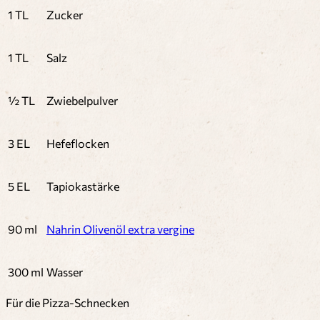
1 TL
Zucker
1 TL
Salz
½ TL
Zwiebelpulver
3 EL
Hefeflocken
5 EL
Tapiokastärke
90 ml
Nahrin Olivenöl extra vergine
300 ml
Wasser
Für die Pizza-Schnecken