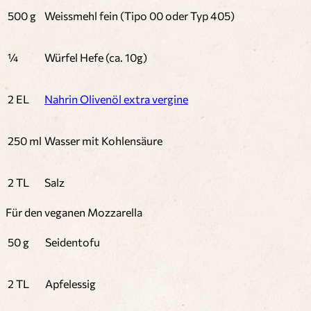
500 g
Weissmehl fein (Tipo 00 oder Typ 405)
¼
Würfel Hefe (ca. 10g)
2 EL
Nahrin Olivenöl extra vergine
250 ml
Wasser mit Kohlensäure
2 TL
Salz
Für den veganen Mozzarella
50 g
Seidentofu
2 TL
Apfelessig