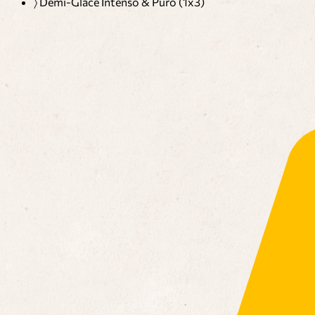
〉
Demi-Glace Intenso & Puro (1x3)