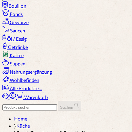
Bouillon
Fonds
Gewürze
Saucen
Öl / Essig
Getränke
Kaffee
Suppen
Nahrungsergänzung
Wohlbefinden
Alle Produkte...
Warenkorb
Suchen
Home
〉
Küche