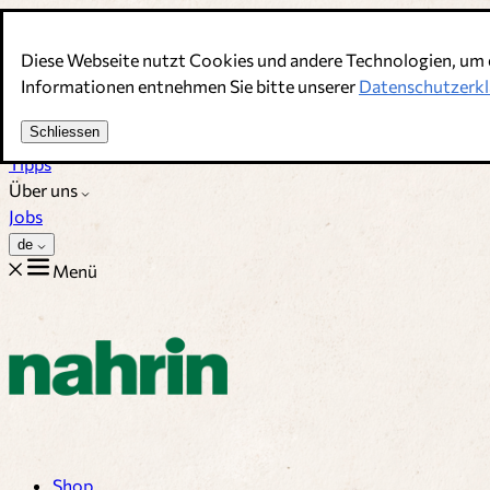
Direkt zum Inhalt
Diese Webseite nutzt Cookies und andere Technologien, um 
Bouillons, Gewürze & Nahrungsergänzung. Schweizer Qualitä
Informationen entnehmen Sie bitte unserer
Datenschutzerkl
Kundenservice
Schliessen
Rezepte
Tipps
Über uns
Jobs
de
Menü
Shop