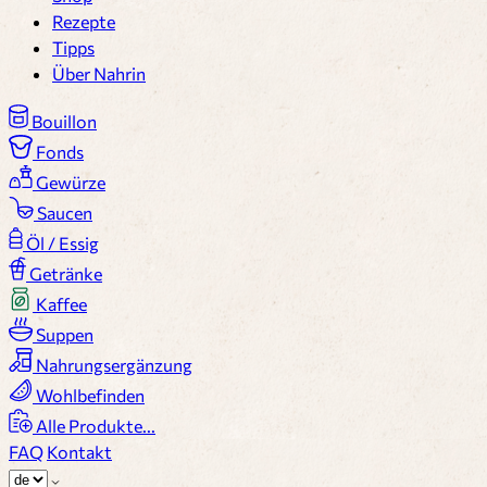
Rezepte
Tipps
Über Nahrin
Bouillon
Fonds
Gewürze
Saucen
Öl / Essig
Getränke
Kaffee
Suppen
Nahrungsergänzung
Wohlbefinden
Alle Produkte...
FAQ
Kontakt