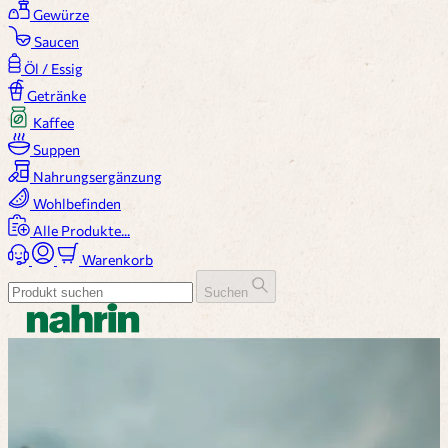
Gewürze
Saucen
Öl / Essig
Getränke
Kaffee
Suppen
Nahrungsergänzung
Wohlbefinden
Alle Produkte...
Warenkorb
Suchen