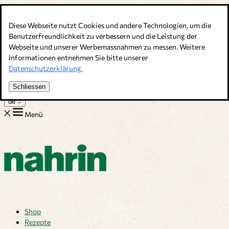
Direkt zum Inhalt
Diese Webseite nutzt Cookies und andere Technologien, um die
Bouillons, Gewürze & Nahrungsergänzung. Schweizer Qualität
Benutzerfreundlichkeit zu verbessern und die Leistung der
Webseite und unserer Werbemassnahmen zu messen. Weitere
Kundenservice
Informationen entnehmen Sie bitte unserer
Rezepte
Datenschutzerklärung.
Tipps
Über uns
Schliessen
Jobs
de
Menü
Shop
Rezepte