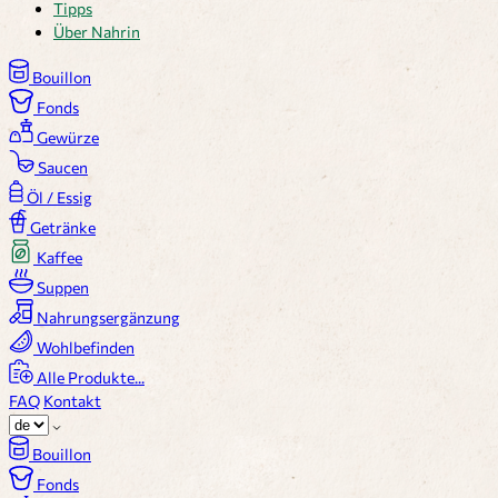
Tipps
Über Nahrin
Bouillon
Fonds
Gewürze
Saucen
Öl / Essig
Getränke
Kaffee
Suppen
Nahrungsergänzung
Wohlbefinden
Alle Produkte...
FAQ
Kontakt
Bouillon
Fonds