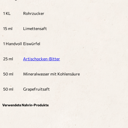
1 KL
Rohrzucker
15 ml
Limettensaft
1 Handvoll
Eiswürfel
25 ml
Artischocken-Bitter
50 ml
Mineralwasser mit Kohlensäure
50 ml
Grapefruitsaft
Verwendete Nahrin-Produkte