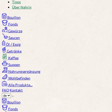
Tipps
Über Nahrin
Bouillon
Fonds
Gewürze
Saucen
Öl / Essig
Getränke
Kaffee
Suppen
Nahrungsergänzung
Wohlbefinden
Alle Produkte...
FAQ
Kontakt
Bouillon
Fonds