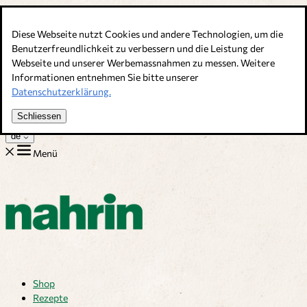
Direkt zum Inhalt
Diese Webseite nutzt Cookies und andere Technologien, um die
Bouillons, Gewürze & Nahrungsergänzung. Schweizer Qualität
Benutzerfreundlichkeit zu verbessern und die Leistung der
Webseite und unserer Werbemassnahmen zu messen. Weitere
Kundenservice
Informationen entnehmen Sie bitte unserer
Rezepte
Datenschutzerklärung.
Tipps
Über uns
Schliessen
Jobs
de
Menü
Shop
Rezepte