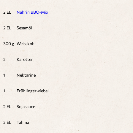
2 EL
Nahrin BBQ-Mix
2 EL
Sesamöl
300 g
Weisskohl
2
Karotten
1
Nektarine
1
Frühlingszwiebel
2 EL
Sojasauce
2 EL
Tahina