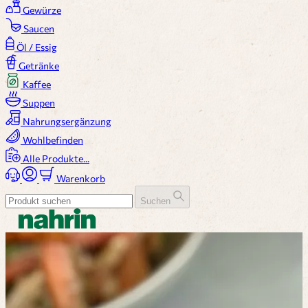
Gewürze
Saucen
Öl / Essig
Getränke
Kaffee
Suppen
Nahrungsergänzung
Wohlbefinden
Alle Produkte...
Warenkorb
Suchen