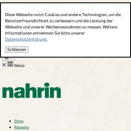
Direkt zum Inhalt
Diese Webseite nutzt Cookies und andere Technologien, um die
Bouillons, Gewürze & Nahrungsergänzung. Schweizer Qualität
Benutzerfreundlichkeit zu verbessern und die Leistung der
Webseite und unserer Werbemassnahmen zu messen. Weitere
Kundenservice
Informationen entnehmen Sie bitte unserer
Rezepte
Datenschutzerklärung.
Tipps
Über uns
Schliessen
Jobs
de
Menü
Shop
Rezepte