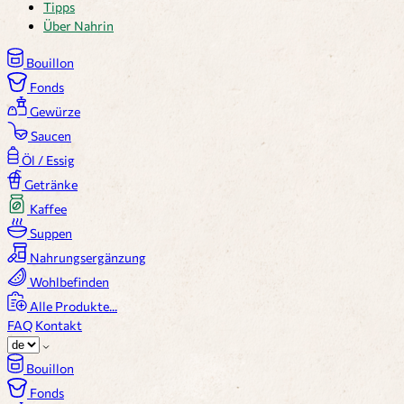
Tipps
Über Nahrin
Bouillon
Fonds
Gewürze
Saucen
Öl / Essig
Getränke
Kaffee
Suppen
Nahrungsergänzung
Wohlbefinden
Alle Produkte...
FAQ
Kontakt
Bouillon
Fonds