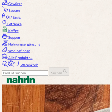
Gewürze
Saucen
Öl / Essig
Getränke
Kaffee
Suppen
Nahrungsergänzung
Wohlbefinden
Alle Produkte...
Warenkorb
Suchen