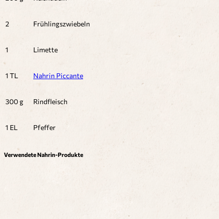
2
Frühlingszwiebeln
1
Limette
1 TL
Nahrin Piccante
300 g
Rindfleisch
1 EL
Pfeffer
Verwendete Nahrin-Produkte