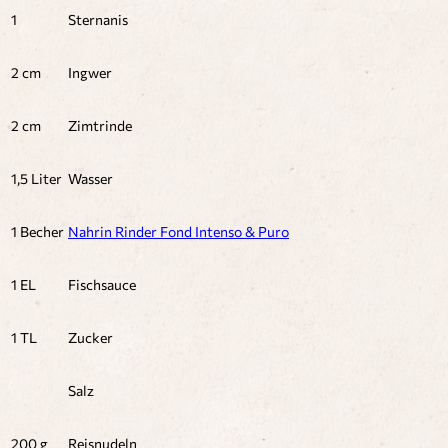
1
Sternanis
2 cm
Ingwer
2 cm
Zimtrinde
1,5 Liter
Wasser
1 Becher
Nahrin Rinder Fond Intenso & Puro
1 EL
Fischsauce
1 TL
Zucker
Salz
200 g
Reisnudeln