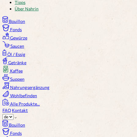
Tipps
Über Nahrin
Bouillon
Fonds
Gewürze
Saucen
Öl / Essig
Getränke
Kaffee
Suppen
Nahrungsergänzung
Wohlbefinden
Alle Produkte...
FAQ
Kontakt
Bouillon
Fonds