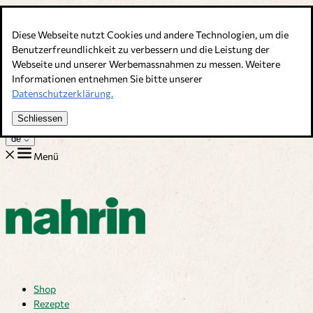
Direkt zum Inhalt
Diese Webseite nutzt Cookies und andere Technologien, um die
Bouillons, Gewürze & Nahrungsergänzung. Schweizer Qualität
Benutzerfreundlichkeit zu verbessern und die Leistung der
Webseite und unserer Werbemassnahmen zu messen. Weitere
Kundenservice
Informationen entnehmen Sie bitte unserer
Rezepte
Datenschutzerklärung.
Tipps
Über uns
Schliessen
Jobs
de
Menü
Shop
Rezepte