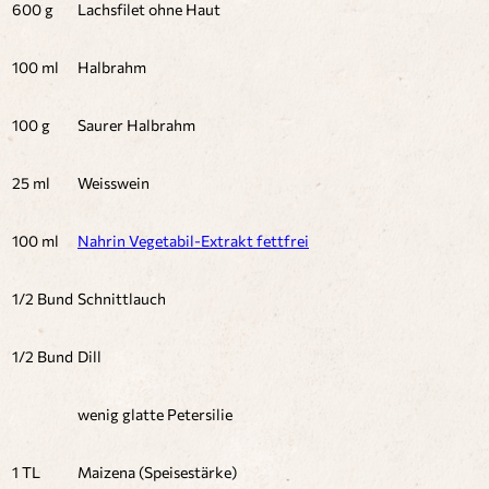
600 g
Lachsfilet ohne Haut
100 ml
Halbrahm
100 g
Saurer Halbrahm
25 ml
Weisswein
100 ml
Nahrin Vegetabil-Extrakt fettfrei
1/2 Bund
Schnittlauch
1/2 Bund
Dill
wenig glatte Petersilie
1 TL
Maizena (Speisestärke)