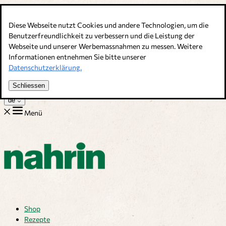
Direkt zum Inhalt
Diese Webseite nutzt Cookies und andere Technologien, um die
Bouillons, Gewürze & Nahrungsergänzung. Schweizer Qualität
Benutzerfreundlichkeit zu verbessern und die Leistung der
Webseite und unserer Werbemassnahmen zu messen. Weitere
Kundenservice
Informationen entnehmen Sie bitte unserer
Rezepte
Datenschutzerklärung.
Tipps
Über uns
Schliessen
Jobs
de
Menü
Shop
Rezepte