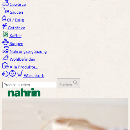
Gewürze
Saucen
Öl / Essig
Getränke
Kaffee
Suppen
Nahrungsergänzung
Wohlbefinden
Alle Produkte...
Warenkorb
Suchen