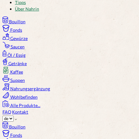
Tipps
Über Nahrin
Bouillon
Fonds
Gewürze
Saucen
Öl / Essig
Getränke
Kaffee
Suppen
Nahrungsergänzung
Wohlbefinden
Alle Produkte...
FAQ
Kontakt
Bouillon
Fonds