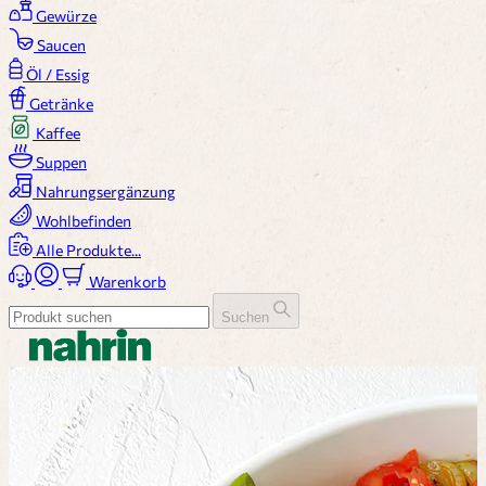
Gewürze
Saucen
Öl / Essig
Getränke
Kaffee
Suppen
Nahrungsergänzung
Wohlbefinden
Alle Produkte...
Warenkorb
Suchen