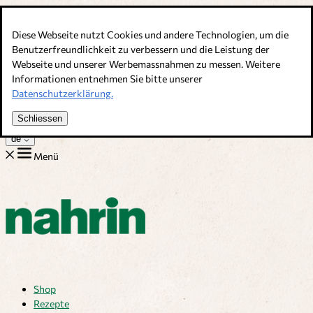
Direkt zum Inhalt
Diese Webseite nutzt Cookies und andere Technologien, um die
Bouillons, Gewürze & Nahrungsergänzung. Schweizer Qualität
Benutzerfreundlichkeit zu verbessern und die Leistung der
Webseite und unserer Werbemassnahmen zu messen. Weitere
Kundenservice
Informationen entnehmen Sie bitte unserer
Rezepte
Datenschutzerklärung.
Tipps
Über uns
Schliessen
Jobs
de
Menü
Shop
Rezepte