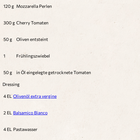
120 g
Mozzarella Perlen
300 g
Cherry Tomaten
50 g
Oliven entsteint
1
Frühlingszwiebel
50 g
in Öl eingelegte getrocknete Tomaten
Dressing
4 EL
Olivenöl extra vergine
2 EL
Balsamico Bianco
4 EL
Pastawasser