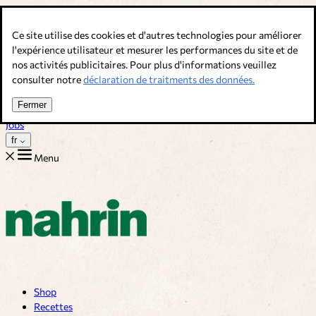
Allez au contenu
Ce site utilise des cookies et d'autres technologies pour améliorer
Bouillons, épices & compléments alimentaires. Qualité suisse.
l'expérience utilisateur et mesurer les performances du site et de
nos activités publicitaires. Pour plus d'informations veuillez
Service client
consulter notre
déclaration de traitments des données.
Recettes
Trucs
Fermer
Sur nous
Jobs
fr
Menu
Shop
Recettes