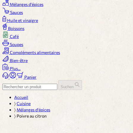
Mélanges d'épices
Sauces
Huile et vinaigre
Boissons
Café
Soupes
Compléments alimentaires
Bien-être
Plus...
Panier
Suchen
Accueil
〉
Cuisine
〉
Mélanges d'épices
〉
Poivre au citron