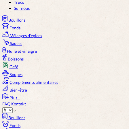
Trucs
Sur nous
Bouillons
Fonds
Mélanges d'épices
Sauces
Huile et vinaigre
Boissons
Café
Soupes
Compléments alimentaires
Bien-être
Plus...
FAQ
Kontakt
Bouillons
Fonds