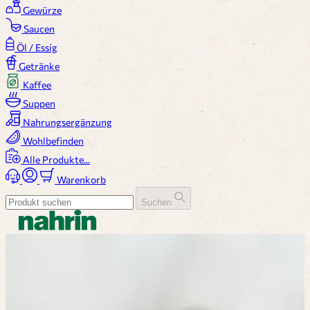
Gewürze
Saucen
Öl / Essig
Getränke
Kaffee
Suppen
Nahrungsergänzung
Wohlbefinden
Alle Produkte...
Warenkorb
Suchen