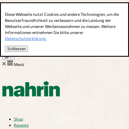
Direkt zum Inhalt
Diese Webseite nutzt Cookies und andere Technologien, um die
Bouillons, Gewürze & Nahrungsergänzung. Schweizer Qualität
Benutzerfreundlichkeit zu verbessern und die Leistung der
Webseite und unserer Werbemassnahmen zu messen. Weitere
Kundenservice
Informationen entnehmen Sie bitte unserer
Rezepte
Datenschutzerklärung.
Tipps
Über uns
Schliessen
Jobs
de
Menü
Shop
Rezepte