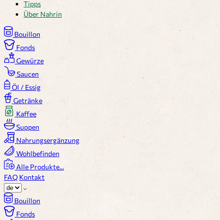
Tipps
Über Nahrin
Bouillon
Fonds
Gewürze
Saucen
Öl / Essig
Getränke
Kaffee
Suppen
Nahrungsergänzung
Wohlbefinden
Alle Produkte...
FAQ
Kontakt
Bouillon
Fonds