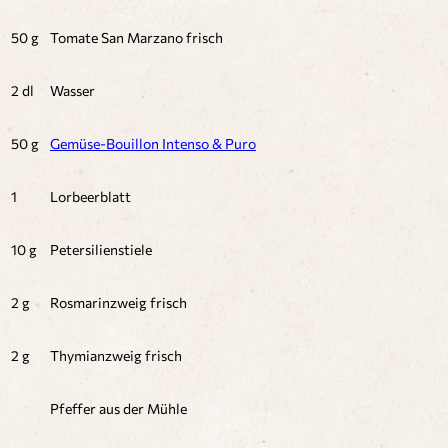
50 g
Tomate San Marzano frisch
2 dl
Wasser
50 g
Gemüse-Bouillon Intenso & Puro
1
Lorbeerblatt
10 g
Petersilienstiele
2 g
Rosmarinzweig frisch
2 g
Thymianzweig frisch
Pfeffer aus der Mühle