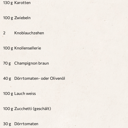
130 g
Karotten
100 g
Zwiebeln
2
Knoblauchzehen
100 g
Knollensellerie
70 g
Champignon braun
40 g
Dörrtomaten- oder Olivenöl
100 g
Lauch weiss
100 g
Zucchetti (geschält)
30 g
Dörrtomaten