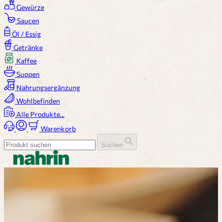
Gewürze
Saucen
Öl / Essig
Getränke
Kaffee
Suppen
Nahrungsergänzung
Wohlbefinden
Alle Produkte...
Warenkorb
Suchen