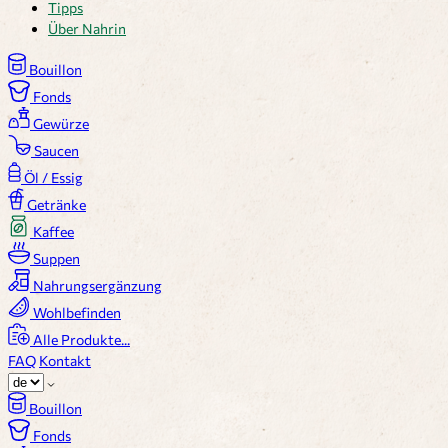
Tipps
Über Nahrin
Bouillon
Fonds
Gewürze
Saucen
Öl / Essig
Getränke
Kaffee
Suppen
Nahrungsergänzung
Wohlbefinden
Alle Produkte...
FAQ
Kontakt
Bouillon
Fonds