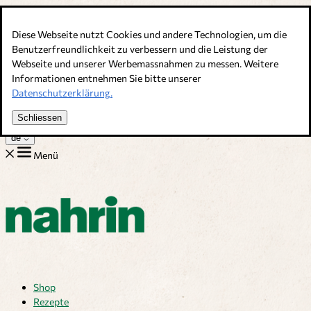
Direkt zum Inhalt
Diese Webseite nutzt Cookies und andere Technologien, um die
Bouillons, Gewürze & Nahrungsergänzung. Schweizer Qualität
Benutzerfreundlichkeit zu verbessern und die Leistung der
Webseite und unserer Werbemassnahmen zu messen. Weitere
Kundenservice
Informationen entnehmen Sie bitte unserer
Rezepte
Datenschutzerklärung.
Tipps
Über uns
Schliessen
Jobs
de
Menü
Shop
Rezepte