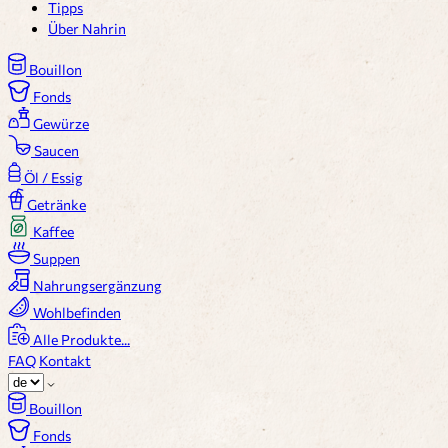
Tipps
Über Nahrin
Bouillon
Fonds
Gewürze
Saucen
Öl / Essig
Getränke
Kaffee
Suppen
Nahrungsergänzung
Wohlbefinden
Alle Produkte...
FAQ
Kontakt
Bouillon
Fonds