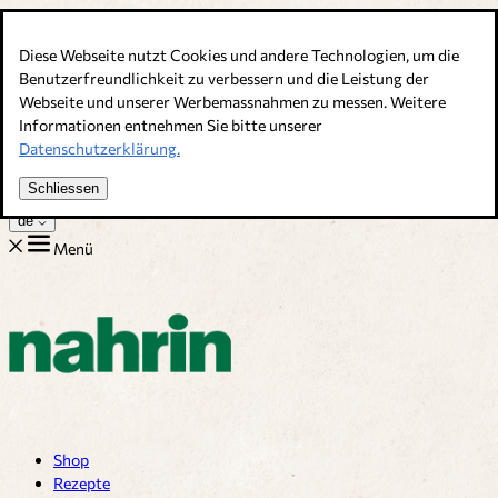
Direkt zum Inhalt
Diese Webseite nutzt Cookies und andere Technologien, um die
Bouillons, Gewürze & Nahrungsergänzung. Schweizer Qualität
Benutzerfreundlichkeit zu verbessern und die Leistung der
Webseite und unserer Werbemassnahmen zu messen. Weitere
Kundenservice
Informationen entnehmen Sie bitte unserer
Rezepte
Datenschutzerklärung.
Tipps
Über uns
Schliessen
Jobs
de
Menü
Shop
Rezepte